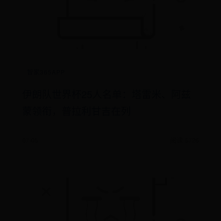
智家365APP
伊朗队世界杯25人名单：塔雷米、阿兹
蒙领衔，普拉利甘吉在列
07-05
阅读 5726