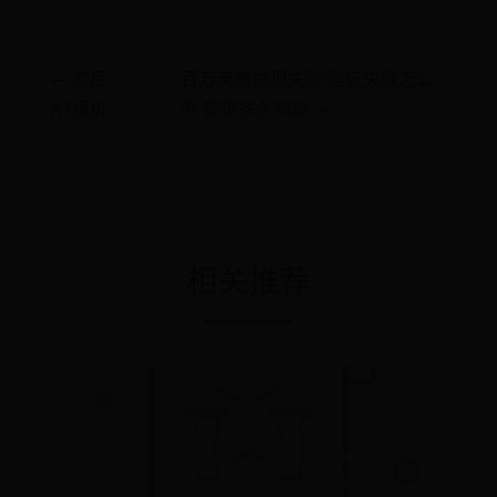
← 索尼
百万英雄提现失败/验证失败怎么
A7报价
办 提现多久到账 →
相关推荐