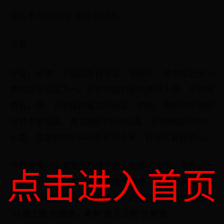
中卫市 宁E 中宁 海原 沙坡头
宁夏
宁夏，全称：宁夏回族自治区，简称宁，是中国五大少
数民族自治区之一。处在中国西部的黄河上游，东邻陕
西省，西、北部接内蒙古自治区，西南、南部和东南部
与甘肃省相连。南北相距约456公里，东西相距约250
公里，总面积为6.64万多平方千米。自治区首府银川。
点击进入首页
宁夏得黄河水灌溉而形成了悠久的黄河文明。早在三万
年前，宁夏就已有了人类生息的痕迹。公元1038年，
党项族的首领李元昊在此建立了西夏王朝。历史上是
“丝绸之路”的要道，素有“塞上江南”之美誉。