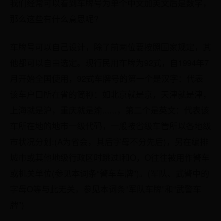
我们经常可以看到车牌号为单个中文加英文后是数字，
那么这些有什么意思呢?
车牌号可以自己设计，除了前两位要按照国家规定，其
他都可以自由选定。现行民用车牌为92式，自1994年7
月开始全国使用，92式车牌号的第一个是汉字：代表
该车户口所在省的简称：如北京就是京，天津就是津，
上海就是沪，重庆就是渝......，第二个是英文：代表该
车所在地的地市一级代码，一般按省级车管所以各地级
市状况分划;(A为省会，其后字母不分先后)，另在编排
城市或其他地级行政区时跳过I和O，O往往被用作警车
或机关单位(参见本词条“警车车牌”)。(军队、武警中的
字母O等与此无关，参见本词条“军队车牌”和“武警车
牌”)