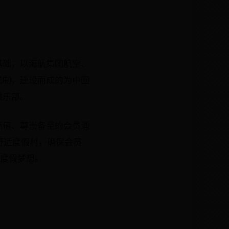
心基础，以海航集团航空、
机制，建设而成的为中国
俱乐部。
所值、尊崇备至的会员酒
家舒适度假村，确保会员
的度假梦想。