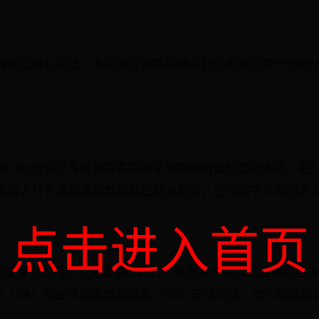
假酒店皆经过精心挑选，多家唐拉雅秀品牌系列优质酒店资产的
ub Vac的会员专属酒店客房中享受物超所值的度假体验，
套房入住礼遇及全程管家私密贴身服务，感受超乎寻常的名
点击进入首页
是全身心的托付与无理由的践行，更是至诚至真的盛情和至善至
顾问（VA）及会员酒店度假管家（VB）无缝衔接，悉心照顾