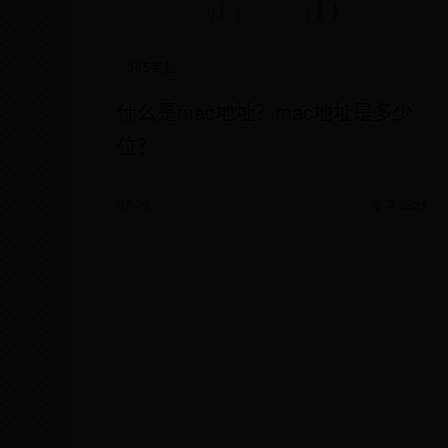
365英超
什么是mac地址？mac地址是多少
位？
07-29
阅读 8821