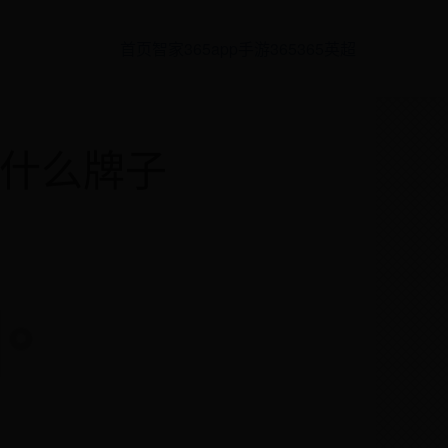
首页
智家365app
手游365
365英超
】是什么牌子