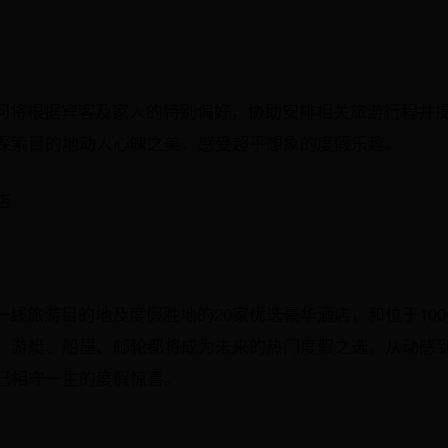
度假顾问将根据宾客及家人的特别偏好，协助安排相关旅游行程
探索目的地动人心魄之美，感受超乎想象的度假乐趣。
店
中国一线旅游目的地及度假胜地的20家优选豪华酒店，和位于100
、游艇、船屋、邮轮都将成为未来的热门度假之选，从动感
己相守一生的度假惊喜。