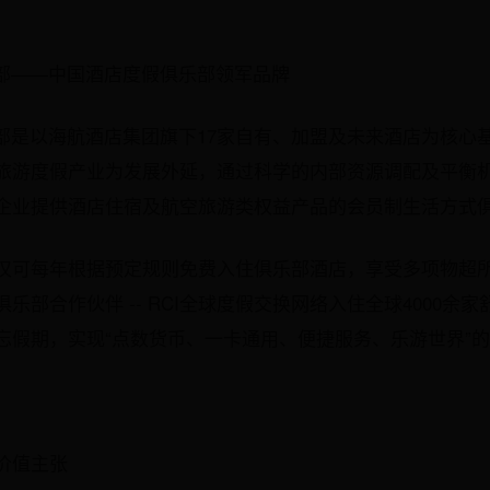
假俱乐部——中国酒店度假俱乐部领军品牌
假俱乐部是以海航酒店集团旗下17家自有、加盟及未来酒店为核
旅游度假产业为发展外延，通过科学的内部资源调配及平衡
企业提供酒店住宿及航空旅游类权益产品的会员制生活方式
仅可每年根据预定规则免费入住俱乐部酒店，享受多项物超
乐部合作伙伴 -- RCI全球度假交换网络入住全球4000余
忘假期，实现“点数货币、一卡通用、便捷服务、乐游世界”
价值主张