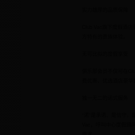
实力雄厚的品质保障
Club Vac旗下度
方特有的贵族体验。
无可比拟的度假享受
俱乐部会员不仅可在Cl
费优惠、优选酒店豪华
独一无二的诺式服务
“诺”是承诺、是信守，
Vac，呼叫中心度假
需求。