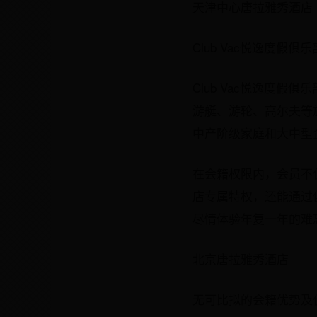
天津中心唐拉雅秀酒店
Club Vac悦逸度
Club Vac悦逸度
游艇、游轮、高尔夫等
中产阶级家庭和大中型
在会籍权限内，会员不
店专属特权，还能通过俱
尽情体验年复一年的难
北京唐拉雅秀酒店
无可比拟的会籍优势及