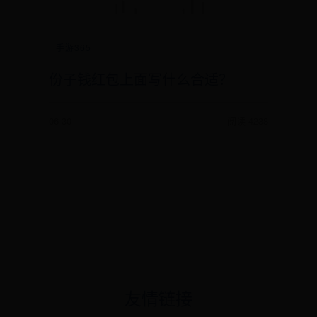
手游365
份子钱红包上面写什么合适？
06-30
阅读 4238
友情链接