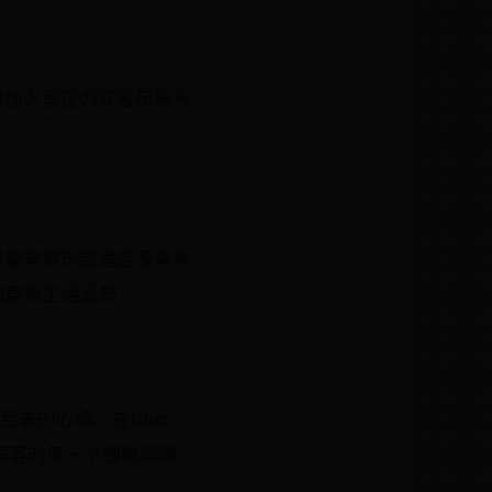
陆续加入旨在为宾客带来东
更可尊享俱乐部酒店专享消
流度假生活品质。
美的心境。在Club
到宾客的每一个细微度假