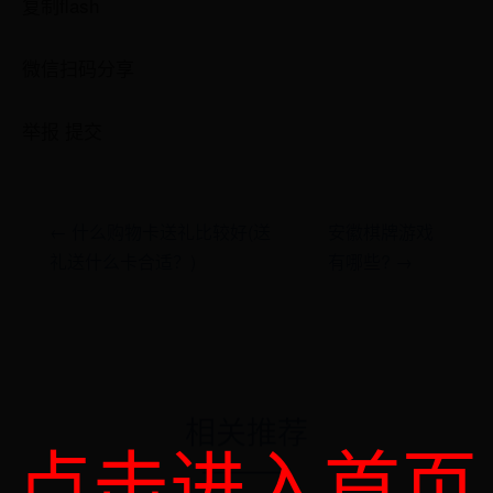
复制flash
微信扫码分享
举报 提交
← 什么购物卡送礼比较好(送
安徽棋牌游戏
礼送什么卡合适？)
有哪些? →
相关推荐
点击进入首页