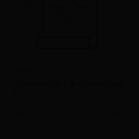
手游365
三国战纪2怎么集气 爆气方法分享三国战
纪
09-03
阅读 4677